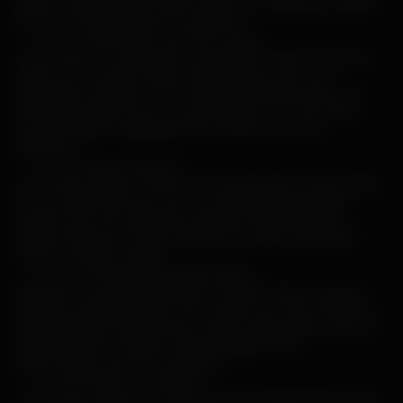
garder ces pensées pour elles-mêmes, ne voulant pas sembler
peu sûres d’elles devant leur partenaire.
2. Les conversations avec leurs amies :
Les femmes ont souvent des conversations intimes avec leurs
amies sur des sujets qu’elles n’abordent pas avec leurs
partenaires masculins. Ces conversations peuvent porter sur
des détails intimes de leur vie personnelle ou sur des sujets
qu’elles estiment inappropriés pour discuter avec leur
partenaire.
3. Leur passé amoureux :
Les femmes peuvent choisir de ne pas partager tous les détails
de leur passé amoureux avec leur partenaire actuel. Elles
peuvent avoir des expériences passées qu’elles préfèrent
garder privées pour éviter toute gêne ou toute comparaison
avec leur relation actuelle.
4. Leurs insécurités professionnelles :
Malgré leur succès professionnel, certaines femmes peuvent
avoir des insécurités quant à leur carrière ou à leurs ambitions
professionnelles. Elles peuvent craindre d’être jugées ou de ne
pas être prises au sérieux si elles partagent leurs
préoccupations avec leur partenaire.
5. Leurs désirs non réalisés :
Les femmes peuvent avoir des désirs non réalisés dans leur vie