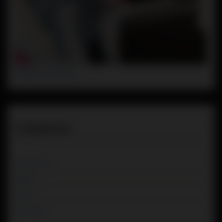
VIP
Juliana montier
Catégories
Domination
Gigolo
Privé
Massage