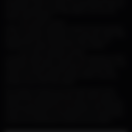
personnelle ou dans leur relation, mais elles peuvent choisir de
ne pas les partager par peur d’être jugées ou de créer des
tensions dans la relation.
6. Leurs émotions cachées :
Parfois, les femmes cachent leurs émotions les plus profondes
par peur de paraître vulnérables ou de causer des conflits. Elles
peuvent garder leurs sentiments pour elles-mêmes pour
maintenir une certaine image de force et de contrôle.
7. Leurs rêves et aspirations secrètes :
Les femmes peuvent avoir des rêves et des aspirations qu’elles
gardent pour elles-mêmes, parfois par peur d’être jugées ou par
crainte de ne pas être soutenues par leur partenaire. Elles
peuvent nourrir des ambitions secrètes qu’elles n’osent pas
partager de peur d’être découragées.
En conclusion, les femmes ont souvent des secrets et des
préoccupations qu’elles gardent pour elles-mêmes dans les
relations. Il est important pour les hommes de reconnaître que
leurs partenaires peuvent avoir des pensées et des sentiments
cachés, et de favoriser un environnement où la communication
ouverte et la compréhension mutuelle sont encouragées.