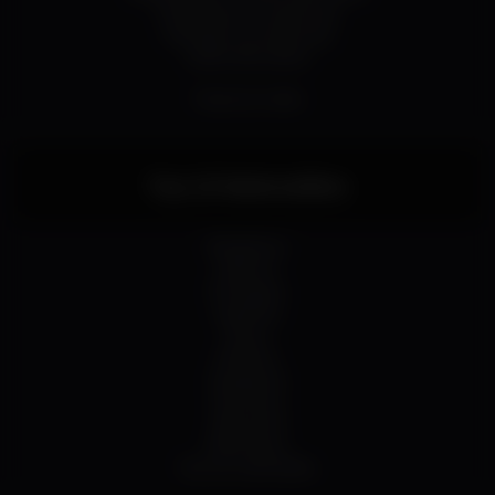
Dudelange (Luxembourg)
Aubange (Luxembourg)
Ixelles (Bruxelles)
Toutes les villes
Top 10 Nationalities
Brésilienne
Italienne
Portugaise
Argentine
Russe
Moldave
Espagnole
Roumaine
Allemande
Britannique
Plus de nationalités