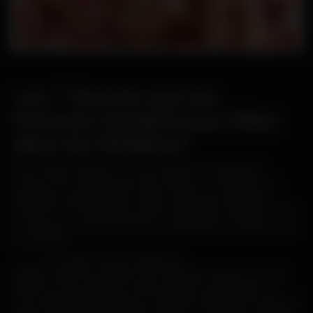
Les 7 Secrets que les
Femmes Gardent pour Elles
dans les Relations
Dans chaque relation, il y a des mystères qui échappent
souvent à la compréhension des hommes. Les femmes, en
particulier, peuvent garder certains secrets qui échappent
souvent à la connaissance de leurs partenaires masculins. Voici
les sept secrets que les femmes ne partagent pas toujours avec
les hommes :
1. Les doutes sur leur apparence :
Malgré l’assurance affichée, de nombreuses femmes ont des
doutes sur leur apparence. Elles peuvent se préoccuper de
leurs imperfections physiques, mais elles choisissent souvent de