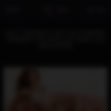
Panneau de gestion des cookies
MENU
FR
LES 7 SECRETS QUE LES FEMMES
GARDENT POUR ELLES DANS LES
RELATIONS